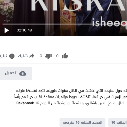
02:10:49
0
0
شارك
تبليغ
تحميل
 عشق الذي تدور قصته حول سنيحة التي عاشت في الظل سنوات طويلة، لتجد نفسها غارقة
ور نزهيت في حياتها، تنكشف خيوط مؤامرات معقدة تقلب حياتهم رأساً
على عقب. أحداث مشحونة بالصراعات الإنسانية والانتقام، بطولة أوزغو نامال، صلاح الدين باشالي، وحفصة نور ونخبة من النجوم Kıskanmak 16
حلقة 16
الحسد الحلقة 16 مترجمة