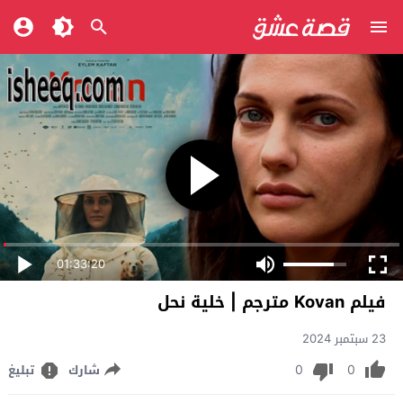
01:33:20
فيلم Kovan مترجم | خلية نحل
23 سبتمبر 2024
0
0
شارك
تبليغ