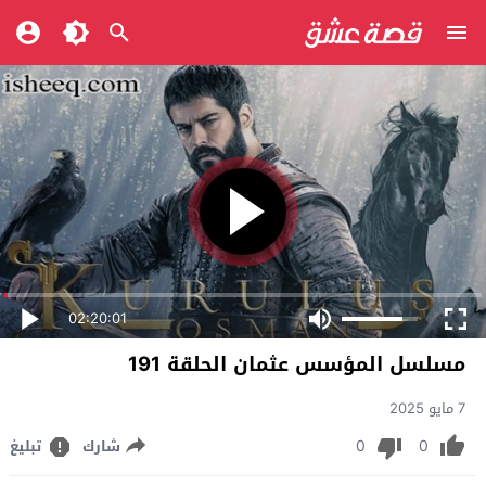
02:20:01
مسلسل المؤسس عثمان الحلقة 191
7 مايو 2025
0
0
شارك
تبليغ