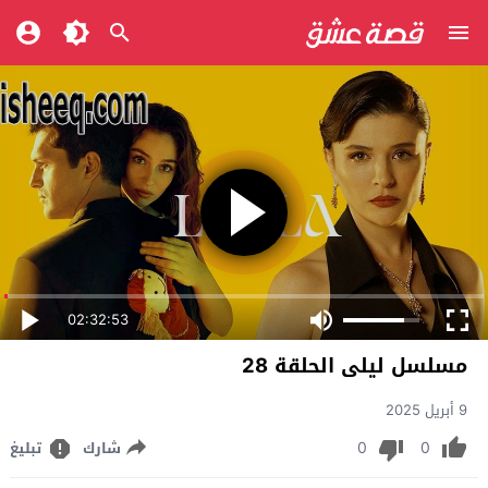
02:32:53
مسلسل ليلى الحلقة 28
9 أبريل 2025
0
0
شارك
تبليغ