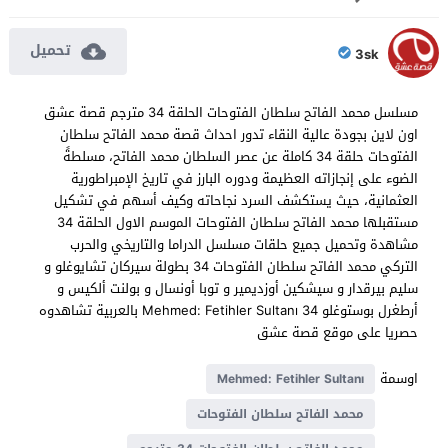
تحميل
3sk
مسلسل محمد الفاتح سلطان الفتوحات الحلقة 34 مترجم قصة عشق
اون لاين بجودة عالية النقاء تدور احداث قصة محمد الفاتح سلطان
الفتوحات حلقة 34 كاملة عن عصر السلطان محمد الفاتح، مسلطةً
الضوء على إنجازاته العظيمة ودوره البارز في تاريخ الإمبراطورية
العثمانية، حيث يستكشف السرد نجاحاته وكيف أسهم في تشكيل
مستقبلها محمد الفاتح سلطان الفتوحات الموسم الاول الحلقة 34
مشاهدة وتحميل جميع حلقات مسلسل الدراما والتاريخي والحرب
التركي محمد الفاتح سلطان الفتوحات 34 بطولة سيركان تشايوغلو و
سليم بيرقدار و سيشكين أوزديمير و توبا أونسال و بولنت ألكيس و
أرطغرل بوستوغلو Mehmed: Fetihler Sultanı 34 بالعربية تشاهدوه
حصريا على موقع قصة عشق
اوسمة
Mehmed: Fetihler Sultanı
محمد الفاتح سلطان الفتوحات