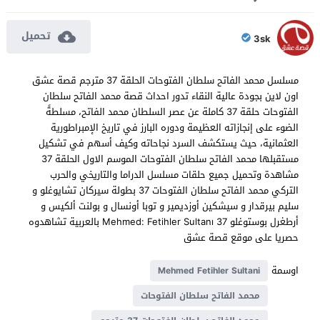
تحميل
3sk
مسلسل محمد الفاتح سلطان الفتوحات الحلقة 37 مترجم قصة عشق
اون لاين بجودة عالية النقاء تدور احداث قصة محمد الفاتح سلطان
الفتوحات حلقة 37 كاملة عن عصر السلطان محمد الفاتح، مسلطةً
الضوء على إنجازاته العظيمة ودوره البارز في تاريخ الإمبراطورية
العثمانية، حيث يستكشف السرد نجاحاته وكيف أسهم في تشكيل
مستقبلها محمد الفاتح سلطان الفتوحات الموسم الاول الحلقة 37
مشاهدة وتحميل جميع حلقات مسلسل الدراما والتاريخي والحرب
التركي محمد الفاتح سلطان الفتوحات 37 بطولة سيركان تشايوغلو و
سليم بيرقدار و سيشكين أوزديمير و توبا أونسال و بولنت ألكيس و
أرطغرل بوستوغلو Mehmed: Fetihler Sultanı 37 بالعربية تشاهدوه
حصريا على موقع قصة عشق
اوسمة
Mehmed Fetihler Sultani
محمد الفاتح سلطان الفتوحات