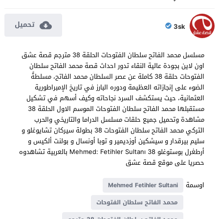
تحميل
3sk
مسلسل محمد الفاتح سلطان الفتوحات الحلقة 38 مترجم قصة عشق
اون لاين بجودة عالية النقاء تدور احداث قصة محمد الفاتح سلطان
الفتوحات حلقة 38 كاملة عن عصر السلطان محمد الفاتح، مسلطةً
الضوء على إنجازاته العظيمة ودوره البارز في تاريخ الإمبراطورية
العثمانية، حيث يستكشف السرد نجاحاته وكيف أسهم في تشكيل
مستقبلها محمد الفاتح سلطان الفتوحات الموسم الاول الحلقة 38
مشاهدة وتحميل جميع حلقات مسلسل الدراما والتاريخي والحرب
التركي محمد الفاتح سلطان الفتوحات 38 بطولة سيركان تشايوغلو و
سليم بيرقدار و سيشكين أوزديمير و توبا أونسال و بولنت ألكيس و
أرطغرل بوستوغلو Mehmed: Fetihler Sultanı 38 بالعربية تشاهدوه
حصريا على موقع قصة عشق
اوسمة
Mehmed Fetihler Sultani
محمد الفاتح سلطان الفتوحات