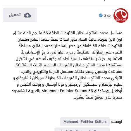
تحميل
3sk
مسلسل محمد الفاتح سلطان الفتوحات الحلقة 56 مترجم قصة عشق
اون لاين بجودة عالية النقاء تدور احداث قصة محمد الفاتح سلطان
الفتوحات حلقة 56 كاملة عن عصر السلطان محمد الفاتح، مسلطةً
الضوء على إنجازاته العظيمة ودوره البارز في تاريخ الإمبراطورية
العثمانية، حيث يستكشف السرد نجاحاته وكيف أسهم في تشكيل
مستقبلها محمد الفاتح سلطان الفتوحات الموسم الثالث الحلقة 56
مشاهدة وتحميل جميع حلقات مسلسل الدراما والتاريخي والحرب
التركي محمد الفاتح سلطان الفتوحات 56 بطولة سيركان تشايوغلو و
سليم بيرقدار و سيشكين أوزديمير و توبا أونسال و بولنت ألكيس و
أرطغرل بوستوغلو Mehmed: Fetihler Sultanı 56 بالعربية تشاهدوه
حصريا على موقع قصة عشق.
اوسمة
Mehmed: Fetihler Sultanı