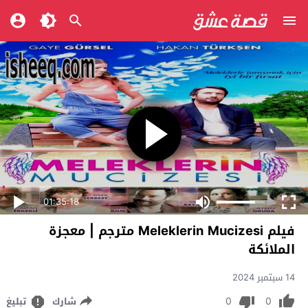
01:35:18
فيلم Meleklerin Mucizesi مترجم | معجزة
الملائكة
14 سبتمبر 2024
0
0
شارك
تبليغ