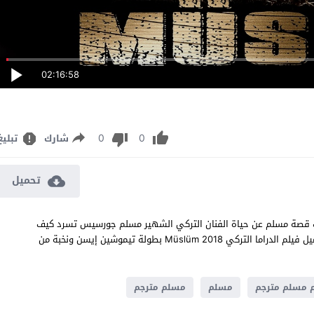
02:16:58
0
0
شارك
تبليغ
تحميل
اث قصة مسلم عن حياة الفنان التركي الشهير مسلم جورسيس تسرد كيف
تحدى الصعاب في طفولته وشبابه ليصبح أيقونة فنية ، مشاهدة وتحميل فيلم الدراما التركي Müslüm 2018 بطولة تيموشين إيسن ونخبة من
 مسلم مترجم
مسلم
مسلم مترجم