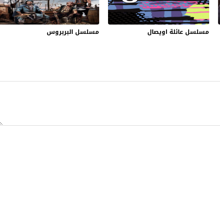
مسلسل عائلة اويصال
مسلسل البربروس