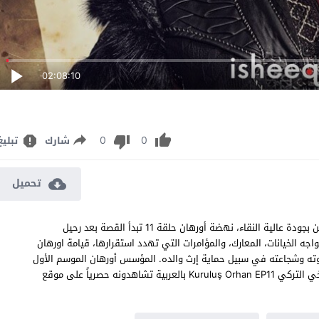
02:08:10
0
0
شارك
تبليغ
تحميل
مسلسل المؤسس اورهان الحلقة 11 مترجم قرمزي قصة عشق اون لاين بجودة عالية النقاء، نهضة أورهان حلقة 11 تبدأ القصة بعد رحيل
اجه الخيانات، المعارك، والمؤامرات التي تهدد استقرارها، قيامة اورهان
هان قوته وشجاعته في سبيل حماية إرث والده. المؤسس أورهان الموسم الأول
الحلقة 11 ديلي موشن يوتيوب مشاهدة وتحميل مسلسل الدراما التاريخي التركي Kuruluş Orhan EP11 بالعربية تشاهدونه حصرياً على موقع