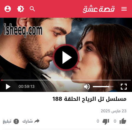
00:59:13
مسلسل تل الرياح الحلقة 188
23 مارس 2025
0
0
شارك
تبليغ