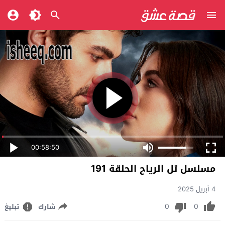
00:58:50
مسلسل تل الرياح الحلقة 191
4 أبريل 2025
0
0
شارك
تبليغ