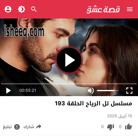
00:55:21
مسلسل تل الرياح الحلقة 193
15 أبريل 2025
0
0
شارك
تبليغ