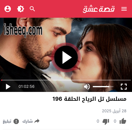
01:02:56
مسلسل تل الرياح الحلقة 196
28 أبريل 2025
0
0
شارك
تبليغ