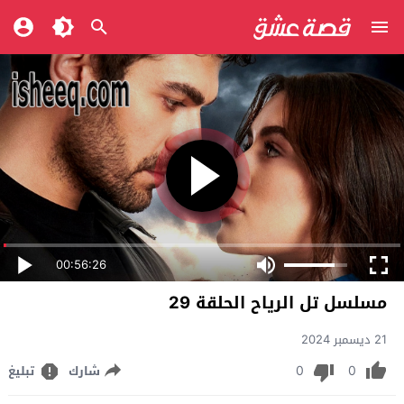
00:56:26
مسلسل تل الرياح الحلقة 29
21 ديسمبر 2024
0
0
شارك
تبليغ