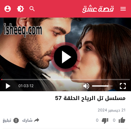
01:03:12
مسلسل تل الرياح الحلقة 57
21 ديسمبر 2024
0
0
شارك
تبليغ