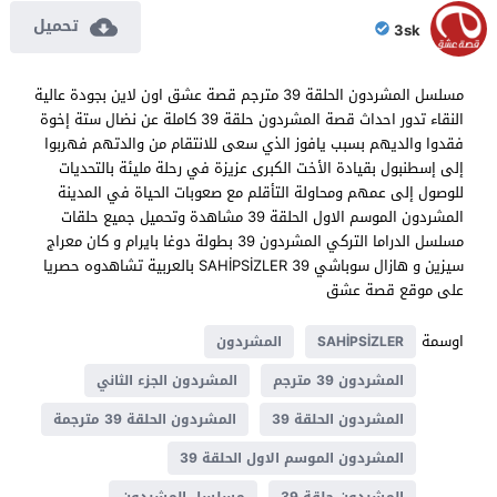
تحميل
3sk
مسلسل المشردون الحلقة 39 مترجم قصة عشق اون لاين بجودة عالية
النقاء تدور احداث قصة المشردون حلقة 39 كاملة عن نضال ستة إخوة
فقدوا والديهم بسبب يافوز الذي سعى للانتقام من والدتهم فهربوا
إلى إسطنبول بقيادة الأخت الكبرى عزيزة في رحلة مليئة بالتحديات
للوصول إلى عمهم ومحاولة التأقلم مع صعوبات الحياة في المدينة
المشردون الموسم الاول الحلقة 39 مشاهدة وتحميل جميع حلقات
مسلسل الدراما التركي المشردون 39 بطولة دوغا بايرام و كان معراج
سيزين و هازال سوباشي SAHİPSİZLER 39 بالعربية تشاهدوه حصريا
على موقع قصة عشق
اوسمة
SAHİPSİZLER
المشردون
المشردون 39 مترجم
المشردون الجزء الثاني
المشردون الحلقة 39
المشردون الحلقة 39 مترجمة
المشردون الموسم الاول الحلقة 39
المشردون حلقة 39
مسلسل المشردون