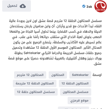
تحميل
3sk
مسلسل المحتالون الحلقة 12 مترجم قصة عشق اون لاين بجودة عالية
النقاء تبدأ الأحداث مع قدير وأرتان، أبٌ وابن محاميان بارعان يستخدمان
الحيلة والدهاء في كسب القضايا، بينما تحاول آسيا النجاة من واقعها
الصعب بخوض لعبة الخداع التي ستقلب حياتها رأسًا على عقب. في
عالم تسيطر عليه الأكاذيب والسلطة، يتصارع الجميع على من يكون
المحتال الأكبر. المحتالون الموسم الأول الحلقة 12 مشاهدة وتحميل
جميع حلقات مسلسل الجريمة والدراما التركي Sahtekarlar بطولة
بوراك دينيز وهلال ألتنبيليك بالعربية تشاهدونه حصريًا على موقع قصة
عشق.
اوسمة
Sahtekarlar
المحتالون
المحتالون 12 مترجم
المحتالون الحلقة 12
المحتالون الحلقة 12 مترجمة
مسلسل المحتالون
مسلسل المحتالون حلقة 12
موقع قرمزي