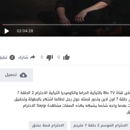
02:04:28
0
0
شارك
تبليغ
تحميل
مسلسل الاحترام الموسم الثاني الحلقة 7 مترجم قصة عشق ويعرض على قناة Blu TV بالتركية الدراما والكوميديا التركية الاحترام 2 الحلقة 7
كاملة بطولة نجاة إيسلر وميراي دانر وبوران كوزوم الاحترام الجزء الثاني حلقة 7 اون لاين وتدور قصته حول رجل لطالما اشتهر بالبطولة وتحقيق
العداله في منطقته يقرر انشاء فريق ومجموعه خاصه لمساعدته بالذات بعدما واجه شخصا يشبهه بهذه الصفات مشاهدة Saygı الاحترام
الاحترام الموسم 2 حلقة 7 مترجم
الاحترام قصة عشق