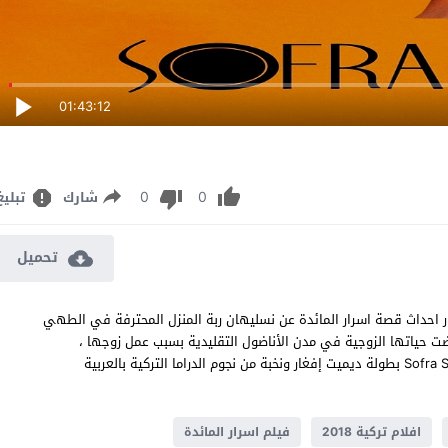
01:43:12
0
0
شارك
تبليغ
تحميل
ور احداث قصة اسرار المائدة عن نسليهان ربة المنزل المحترفة في الطهي
حياتها الزوجية في مدن الأناضول التقليدية بسبب عمل زوجها ،
مشاهدة وتحميل فيلم الكوميديا والدراما والجريمة التركي Sofra Sırları 2018 بطولة ديميت إفغار ونخبة من نجوم الدراما التركية بالعربية
افلام تركية 2018
فيلم اسرار المائدة