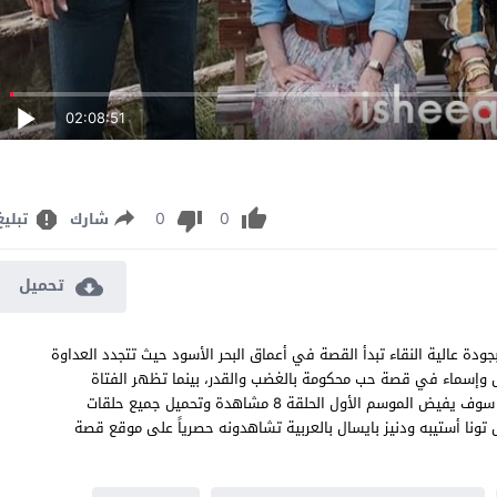
02:08:51
0
0
شارك
تبليغ
تحميل
جم قصة عشق اون لاين بجودة عالية النقاء تبدأ القصة في أعماق البحر الأسود حيث تتجدد العداوة
ل وإسماء في قصة حب محكومة بالغضب والقدر، بينما تظهر الفتاة
اليونانية إيليني لتشعل النار بين القلوب وتغيّر موازين اللعبة. هذا البحر سوف يفيض الموسم الأول الحلقة 8 مشاهدة وتحميل جميع حلقات
تونا أستيبه ودنيز بايسال بالعربية تشاهدونه حصرياً على موقع قصة