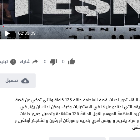
02:33:09
0
0
شارك
تبليغ
تحميل
مسلسل المنظمة الحلقة 125 مترجم قصة عشق اون لاين بجودة عالية النقاء تدور احداث قصة المنظمة حلقة 125 كاملة والتي تحكي عن قصة
قه التي اعتادو عليها في الاستخبارات وكيف يمكن لذلك ان يؤثر في
حياتهم الشخصية والعاطفيه يتم سرد احداث القصة بصورة دراميه ومثيره المنظمة الموسم الاول الحلقة 125 مشاهدة وتحميل جميع حلقات
نظمة 125 بطولة تورغوت تونكالب و مراد يلدريم و يونس أمري يلدريم و غوركان أويغون و تشاجلار أرطغرل و