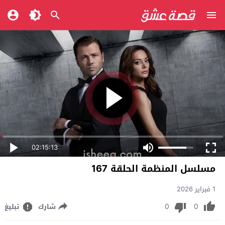
02:15:13
مسلسل المنظمة الحلقة 167
1 فبراير 2026
0
0
شارك
تبليغ