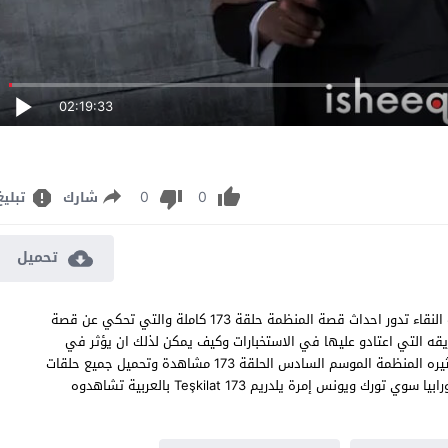
02:19:33
0
0
شارك
تبليغ
تحميل
مسلسل المنظمة الحلقة 173 مترجم قصة عشق اون لاين بجودة عالية النقاء تدور احداث قصة المنظمة حلقة 173 كاملة والتي تحكي عن قصة
قه التي اعتادو عليها في الاستخبارات وكيف يمكن لذلك ان يؤثر في
حياتهم الشخصية والعاطفيه يتم سرد احداث القصة بصورة دراميه ومثيره المنظمة الموسم السادس الحلقة 173 مشاهدة وتحميل جميع حلقات
مسلسل الاكشن والدراما التركي المنظمة 173 بطولة تولغا ساريتاش ورابيا سوي تورك ويونس إمرة يلدريم Teşkilat 173 بالعربية تشاهدوه