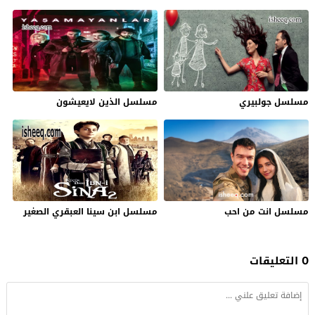
مسلسل جولبيري
مسلسل الذين لايعيشون
مسلسل انت من احب
مسلسل ابن سينا العبقري الصغير
0 التعليقات