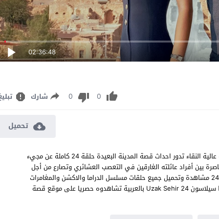
02:36:48
0
0
شارك
تبليغ
تحميل
مسلسل المدينة البعيدة الحلقة 24 مترجم قصة عشق اون لاين بجودة عالية النقاء تدور احداث قصة المدينة البعيدة حلقة 24 كاملة عن مجيء
حاصرة بين أفراد عائلته الغارقين في التعصب العشائري وتصارع من أجل
الكشف عن الأسرار وإنقاذ ابنها المدينة البعيدة الموسم الاول الحلقة 24 مشاهدة وتحميل جميع حلقات مسلسل الدراما والاكشن والمغامرات
التركي المدينة البعيدة 24 بطولة أوزان أكبابا و سينام أونسال و ‏جونكا سيلاسون‏ Uzak Sehir 24 بالعربية تشاهدوه حصريا على موقع قصة