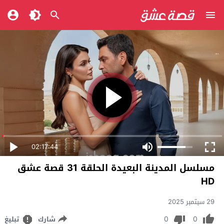
02:17:44
مسلسل المدينة البعيدة الحلقة 31 قصة عشق
HD
29 سبتمبر 2025
0
0
شارك
تبليغ