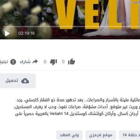
02:19:16
0
0
شارك
تبليغ
تحميل
تدور قصته حول حكاية عائلية مليئة بالأسرار والصراعات.. بعد تدهور صحة ذو الفقار كارسلي، يجد
وريث غير متوقع. أحداث مشوّقة، صراعات نفوذ، وحب لا يعرف المستحيل،
في مسلسل يجمع أبرز نجوم الدراما التركية أكين أكينوزو، سيرا أريتورك، أرجان كسال، وأركان كولتشاك كوستنديل Veliaht 14 بالعربية حصرياً على
لقة 14
موقع قرمزي
ولي العهد