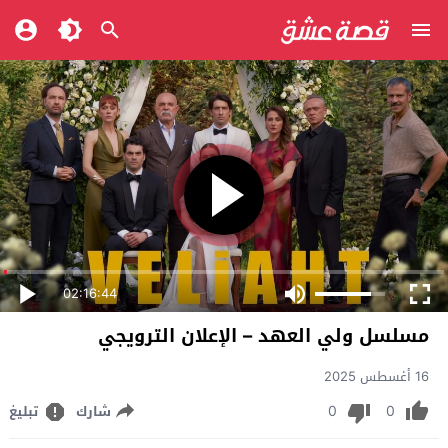
02:16:44
مسلسل ولي العهد – الإعلان الترويجي
16 أغسطس 2025
0
0
شارك
تبليغ