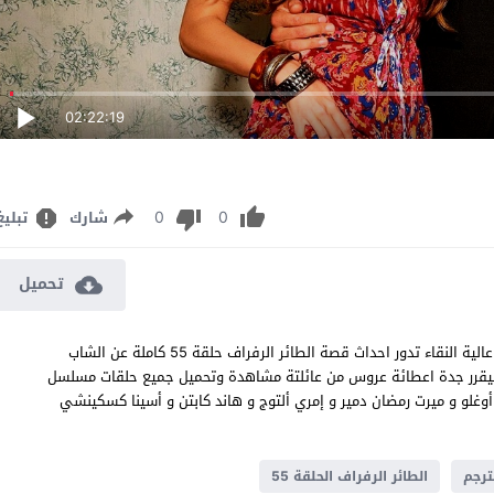
02:22:19
0
0
شارك
تبليغ
تحميل
مسلسل الطائر الرفراف الحلقة 55 مترجم قصة عشق اون لاين بجودة عالية النقاء تدور احداث قصة الطائر الرفراف حلقة 55 كاملة عن الشاب
ب فيقرر جدة اعطائة عروس من عائلتة مشاهدة وتحميل جميع حلقات مسلسل
ف 55 بطولة شاتاي و عفراء سراج أوغلو و ميرت رمضان دمير و إمري ألتوج و هاند كابتن و أسينا كسكينشي
الطائر الرفراف الحلقة 55