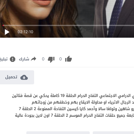
02:12:10
0
0
شارك
تبليغ
تحميل
مسلسل التفاح الحرام الموسم الثاني الحلقة 7 مترجم المسلسل التركي الدرامي الاجتماعي التفاح الحرام الحلقة 19 كاملة يحكي عن قصة فتاتين
د الرجال الاثرياء او محاولة الايقاع بهم وخطفهم من زوجاتهم
ومعشوقاتهم Yasak Elma 19 بطولة سيفدا إرجينجي وأونور تونا وايبرو شاهين وتولغا سالا وأحمد كايا كيسين التفاحة الممنوعة 2 الحلقة 7
فهل سيتحقق منالهم ام ان الامور ستدخل في منعطف غير متوقع متابعة جميع حلقات التفاح الحرام الموسم 2 الحلقة 7 اون لاين بجودة عالية