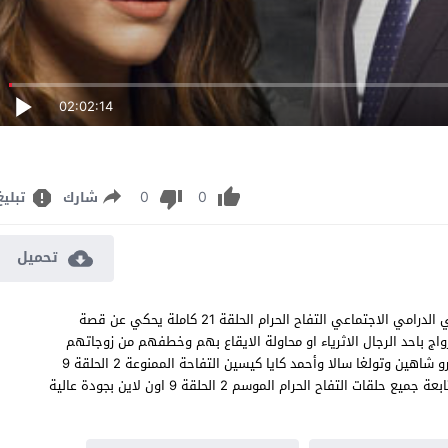
02:02:14
0
0
شارك
تبليغ
تحميل
مسلسل التفاح الحرام الموسم الثاني الحلقة 9 مترجم المسلسل التركي الدرامي الاجتماعي التفاح الحرام الحلقة 21 كاملة يحكي عن قصة
واج باحد الرجال الاثرياء او محاولة الايقاع بهم وخطفهم من زوجاتهم
ومعشوقاتهم Yasak Elma 21 بطولة سيفدا إرجينجي وأونور تونا وايبرو شاهين وتولغا سالا وأحمد كايا كيسين التفاحة الممنوعة 2 الحلقة 9
فهل سيتحقق منالهم ام ان الامور ستدخل في منعطف غير متوقع متابعة جميع حلقات التفاح الحرام الموسم 2 الحلقة 9 اون لاين بجودة عالية