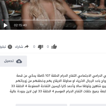
02:15:40
0
0
شارك
تبليغ
تحميل
مسلسل التفاح الحرام الموسم الرابع الحلقة 33 مترجم المسلسل التركي الدرامي الاجتماعي التفاح الحرام الحلقة 107 كاملة يحكي عن قصة
واج باحد الرجال الاثرياء او محاولة الايقاع بهم وخطفهم من زوجاتهم
ومعشوقاتهم Yasak Elma 107 بطولة سيفدا إرجينجي وأونور تونا وايبرو شاهين وتولغا سالا وأحمد كايا كيسين التفاحة الممنوعة 4 الحلقة 33
فهل سيتحقق منالهم ام ان الامور ستدخل في منعطف غير متوقع متابعة جميع حلقات التفاح الحرام الموسم 4 الحلقة 33 اون لاين بجودة عالية