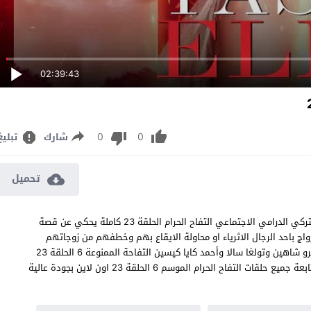
02:39:43
0
0
شارك
تبليغ
تحميل
مسلسل التفاح الحرام الموسم السادس الحلقة 23 مترجم المسلسل التركي الدرامي الاجتماعي التفاح الحرام الحلقة 23 كاملة يحكي عن قصة
واج باحد الرجال الاثرياء او محاولة الايقاع بهم وخطفهم من زوجاتهم
ومعشوقاتهم Yasak Elma 23 بطولة سيفدا إرجينجي وأونور تونا وايبرو شاهين وتولغا سالا وأحمد كايا كيسين التفاحة الممنوعة 6 الحلقة 23
فهل سيتحقق منالهم ام ان الامور ستدخل في منعطف غير متوقع متابعة جميع حلقات التفاح الحرام الموسم 6 الحلقة 23 اون لاين بجودة عالية