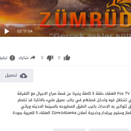
02:11:54
0
0
شارك
تبليغ
تحميل
مسلسل العنقاء الحلقة 5 مترجم الدراما والرومانسية التركية على قناة Fox TV العنقاء حلقة 5 كاملة يخبرنا عن قصة صراع الاجيال مع التفرقة
الذي تشتغل فيه وتدخل قصتهم في جانب عميق مليء بالاثارة قد تضطر
ملها من اجل اتمام حبها العنقاء الحلقة 5 قصة عشق تتوالى به الاحداث باغرب الطرق المطروحه بالسينما الحديثه وياتي
المسلسل التركي العنقاء حلقة 5 من بطولة النجوم آلب نوروز وجيرين يلماز وسليم بيرقدار وخديجة أصلان Zümrüdüanka العنقاء 5 للعربية بجودة