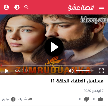
02:19:22
مسلسل العنقاء الحلقة 11
7 نوفمبر 2020
0
0
شارك
تبليغ