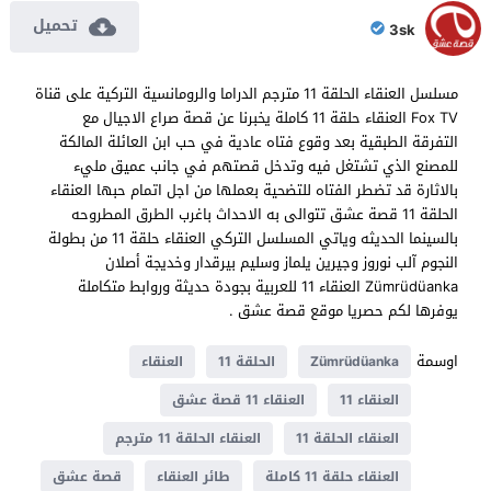
تحميل
3sk
مسلسل العنقاء الحلقة 11 مترجم الدراما والرومانسية التركية على قناة
Fox TV العنقاء حلقة 11 كاملة يخبرنا عن قصة صراع الاجيال مع
التفرقة الطبقية بعد وقوع فتاه عادية في حب ابن العائلة المالكة
للمصنع الذي تشتغل فيه وتدخل قصتهم في جانب عميق مليء
بالاثارة قد تضطر الفتاه للتضحية بعملها من اجل اتمام حبها العنقاء
الحلقة 11 قصة عشق تتوالى به الاحداث باغرب الطرق المطروحه
بالسينما الحديثه وياتي المسلسل التركي العنقاء حلقة 11 من بطولة
النجوم آلب نوروز وجيرين يلماز وسليم بيرقدار وخديجة أصلان
Zümrüdüanka العنقاء 11 للعربية بجودة حديثة وروابط متكاملة
يوفرها لكم حصريا موقع قصة عشق .
اوسمة
Zümrüdüanka
الحلقة 11
العنقاء
العنقاء 11
العنقاء 11 قصة عشق
العنقاء الحلقة 11
العنقاء الحلقة 11 مترجم
العنقاء حلقة 11 كاملة
طائر العنقاء
قصة عشق