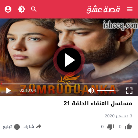
02:10:04
مسلسل العنقاء الحلقة 21
3 ديسمبر 2020
0
0
شارك
تبليغ