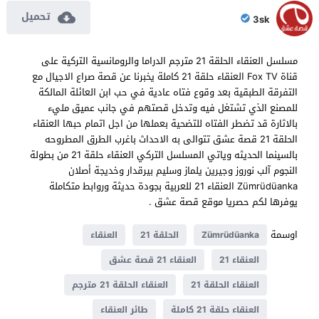
تحميل
3sk
مسلسل العنقاء الحلقة 21 مترجم الدراما والرومانسية التركية على
قناة Fox TV العنقاء حلقة 21 كاملة يخبرنا عن قصة صراع الاجيال مع
التفرقة الطبقية بعد وقوع فتاه عادية في حب ابن العائلة المالكة
للمصنع الذي تشتغل فيه وتدخل قصتهم في جانب عميق مليء
بالاثارة قد تضطر الفتاه للتضحية بعملها من اجل اتمام حبها العنقاء
الحلقة 21 قصة عشق تتوالى به الاحداث باغرب الطرق المطروحه
بالسينما الحديثه وياتي المسلسل التركي العنقاء حلقة 21 من بطولة
النجوم آلب نوروز وجيرين يلماز وسليم بيرقدار وخديجة أصلان
Zümrüdüanka العنقاء 21 للعربية بجودة حديثة وروابط متكاملة
يوفرها لكم حصريا موقع قصة عشق .
اوسمة
Zümrüdüanka
الحلقة 21
العنقاء
العنقاء 21
العنقاء 21 قصة عشق
العنقاء الحلقة 21
العنقاء الحلقة 21 مترجم
العنقاء حلقة 21 كاملة
طائر العنقاء